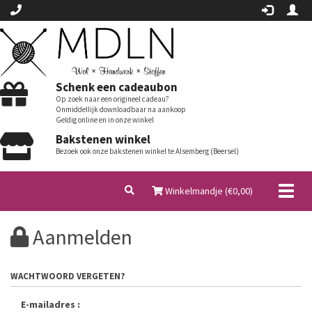
Schenk een cadeaubon
Op zoek naar een origineel cadeau?
Onmiddellijk downloadbaar na aankoop
Geldig online en in onze winkel
Bakstenen winkel
Bezoek ook onze bakstenen winkel te Alsemberg (Beersel)
Toggl
Winkelmandje (€
0,00
)
naviga
Aanmelden
WACHTWOORD VERGETEN?
E-mailadres :