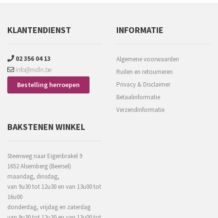
KLANTENDIENST
INFORMATIE
02 356 04 13
Algemene voorwaarden
info@mdln.be
Ruilen en retourneren
Bestelling herroepen
Privacy & Disclaimer
Betaalinformatie
Verzendinformatie
BAKSTENEN WINKEL
Steenweg naar Eigenbrakel 9
1652 Alsemberg (Beersel)
maandag, dinsdag,
van 9u30 tot 12u30 en van 13u00 tot
16u00
donderdag, vrijdag en zaterdag
van 9u30 tot 12u30 en van 13u00 tot