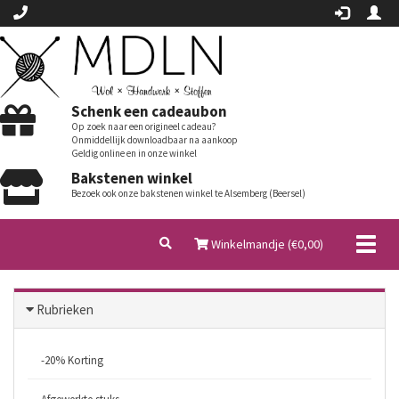
Schenk een cadeaubon
Op zoek naar een origineel cadeau?
Onmiddellijk downloadbaar na aankoop
Geldig online en in onze winkel
Bakstenen winkel
Bezoek ook onze bakstenen winkel te Alsemberg (Beersel)
Toggl
Winkelmandje (€
0,00
)
naviga
Rubrieken
-20% Korting