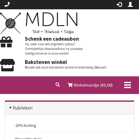
Schenk een cadeaubon
Op zoek naar een origineel cadeau?
Onmiddellijk downloadbaar na aankoop
Geldig online en in onze winkel
Bakstenen winkel
Bezoek ook onze bakstenen winkel te Alsemberg (Beersel)
Toggl
Winkelmandje (€
0,00
)
naviga
Rubrieken
-20% Korting