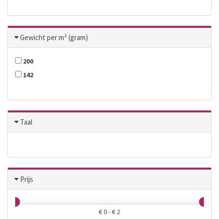
Gewicht per m² (gram)
200
142
Taal
Prijs
€
0
- €
2