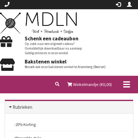
Schenk een cadeaubon
Op zoek naar een origineel cadeau?
Onmiddellijk downloadbaar na aankoop
Geldig online en in onze winkel
Bakstenen winkel
Bezoek ook onze bakstenen winkel te Alsemberg (Beersel)
Toggl
Winkelmandje (€
0,00
)
naviga
Rubrieken
-20% Korting