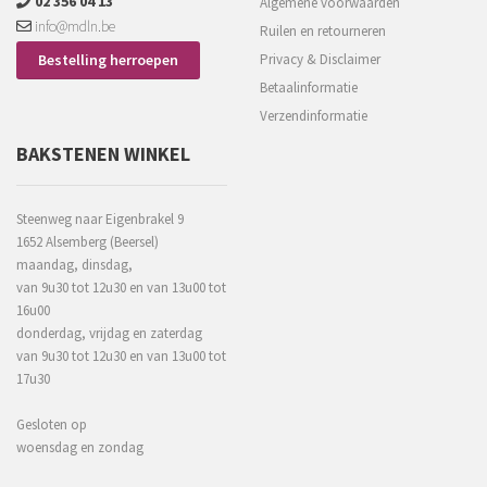
02 356 04 13
Algemene voorwaarden
info@mdln.be
Ruilen en retourneren
Bestelling herroepen
Privacy & Disclaimer
Betaalinformatie
Verzendinformatie
BAKSTENEN WINKEL
Steenweg naar Eigenbrakel 9
1652 Alsemberg (Beersel)
maandag, dinsdag,
van 9u30 tot 12u30 en van 13u00 tot
16u00
donderdag, vrijdag en zaterdag
van 9u30 tot 12u30 en van 13u00 tot
17u30
Gesloten op
woensdag en zondag