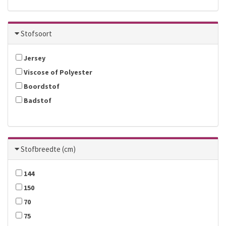
Stofsoort
Jersey
Viscose of Polyester
Boordstof
Badstof
Stofbreedte (cm)
144
150
70
75